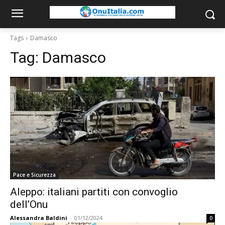
Tags
Damasco
Tag:
Damasco
Pace e Sicurezza
Aleppo: italiani partiti con convoglio
dell’Onu
Alessandra Baldini
-
01/12/2024
0