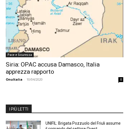
Pace e Sicurezza
Siria: OPAC accusa Damasco, Italia
apprezza rapporto
OnuItalia
-
10/04/2020
0
I PIÙ LETTI
UNIFIL: Brigata Pozzuolo del Friuli assume
il comando del settore Ovest