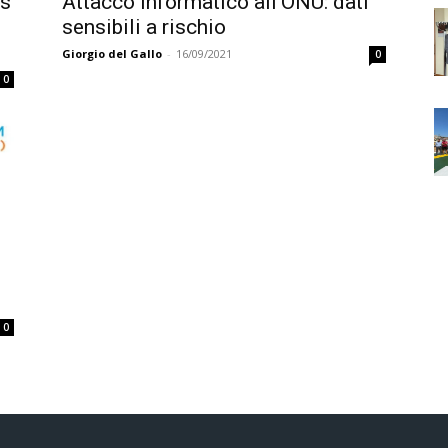
ms
Attacco informatico all’ONU: dati
sensibili a rischio
Giorgio del Gallo
-
16/09/2021
0
0
0