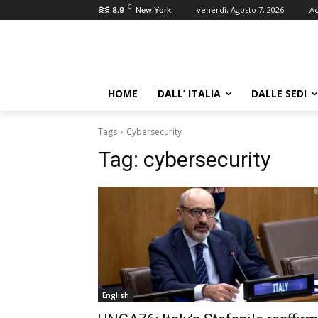
C
venerdì, Agosto 7, 2026
Ac
8.9
New York
HOME
DALL’ ITALIA
DALLE SEDI
Tags
Cybersecurity
Tag:
cybersecurity
English