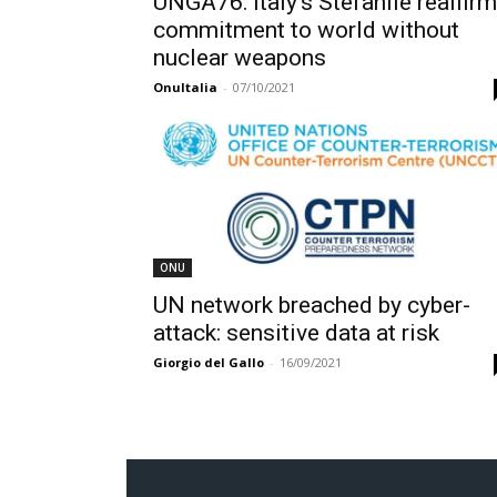
UNGA76: Italy’s Stefanile reaffir
commitment to world without
nuclear weapons
OnuItalia
-
07/10/2021
ONU
UN network breached by cyber-
attack: sensitive data at risk
Giorgio del Gallo
-
16/09/2021