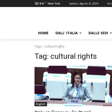
C
sabato, Agosto 8, 2026
Acc
8.9
New York
HOME
DALL’ ITALIA
DALLE SEDI
Tags
Cultural rights
Tag:
cultural rights
English