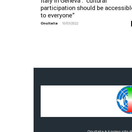
Italy in Geneva : “cultural
participation should be accessibl
to everyone”
OnuItalia
-
10/03/2022
OnuItalia è il primo sito 