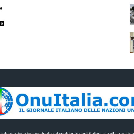
e
0
di informazione indipendente sul contributo degli italiani alla vita e agli ide