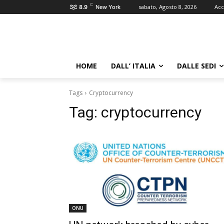
C
sabato, Agosto 8, 2026
Acc
8.9
New York
HOME
DALL’ ITALIA
DALLE SEDI
Tags
Cryptocurrency
Tag:
cryptocurrency
ONU