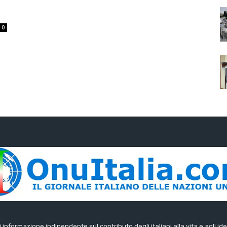
0
di informazione indipendente sul contributo degli italiani alla vita e agli ide