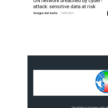
UN network breached by cyber-
attack: sensitive data at risk
Giorgio del Gallo
-
16/09/2021
OnuItalia è il primo sito 