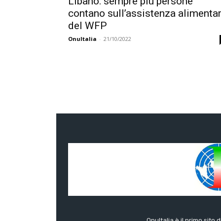
Libano: sempre più persone
contano sull’assistenza alimenta
del WFP
OnuItalia
-
21/10/2022
OnuItalia è il primo sito 