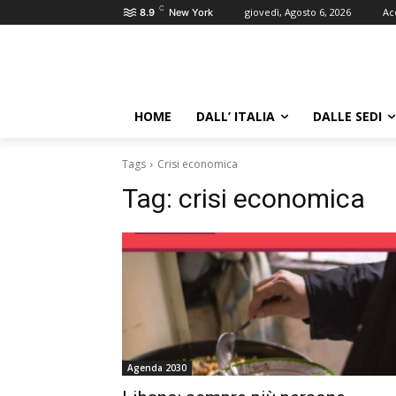
C
giovedì, Agosto 6, 2026
Ac
8.9
New York
HOME
DALL’ ITALIA
DALLE SEDI
Tags
Crisi economica
Tag:
crisi economica
Agenda 2030