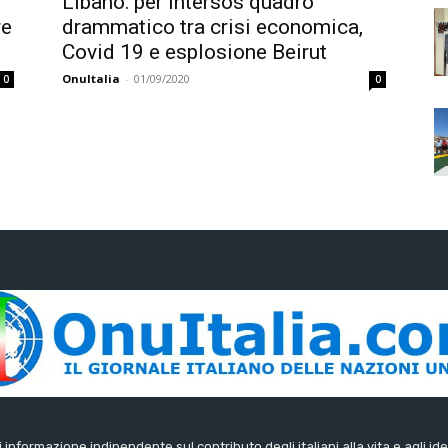
Libano: per Intersos quadro
re
drammatico tra crisi economica,
Covid 19 e esplosione Beirut
OnuItalia
-
01/09/2020
0
0
di informazione indipendente sul contributo degli italiani alla vita e agli ide