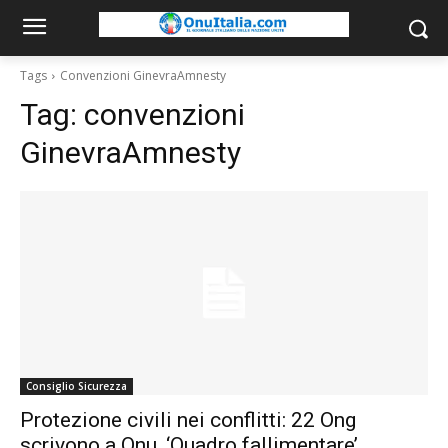
Tags
Convenzioni GinevraAmnesty
Tag:
convenzioni
GinevraAmnesty
Consiglio Sicurezza
Protezione civili nei conflitti: 22 Ong
scrivono a Onu, ‘Quadro fallimentare’