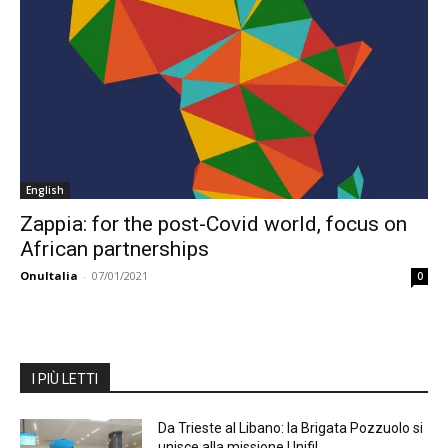
English
Zappia: for the post-Covid world, focus on
African partnerships
OnuItalia
-
07/01/2021
0
I PIÙ LETTI
Da Trieste al Libano: la Brigata Pozzuolo si
unisce alla missione Unifil