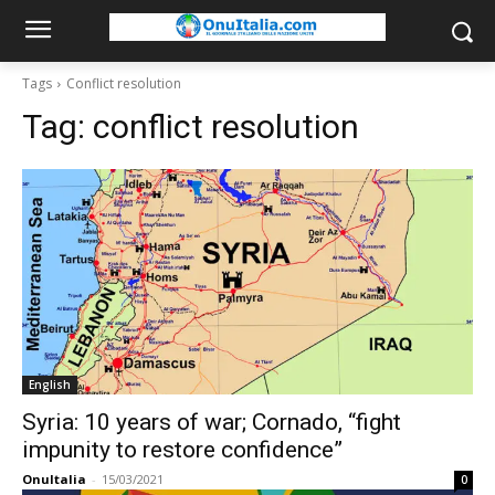
Tags
Conflict resolution
Tag:
conflict resolution
English
Syria: 10 years of war; Cornado, “fight
impunity to restore confidence”
OnuItalia
-
15/03/2021
0