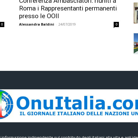
Conferenza Ambasciatori: riuniti a
Roma i Rappresentanti permanenti
presso le OOII
Alessandra Baldini
-
24/07/2019
0
0
di informazione indipendente sul contributo degli italiani alla vita e agli ide