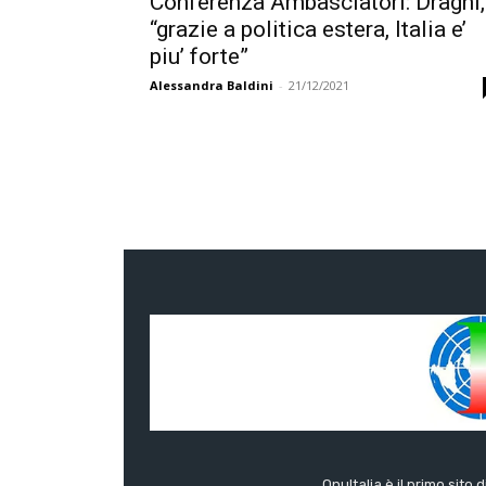
Conferenza Ambasciatori: Draghi,
“grazie a politica estera, Italia e’
piu’ forte”
Alessandra Baldini
-
21/12/2021
OnuItalia è il primo sito 