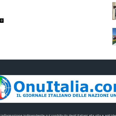
0
di informazione indipendente sul contributo degli italiani alla vita e agli ide