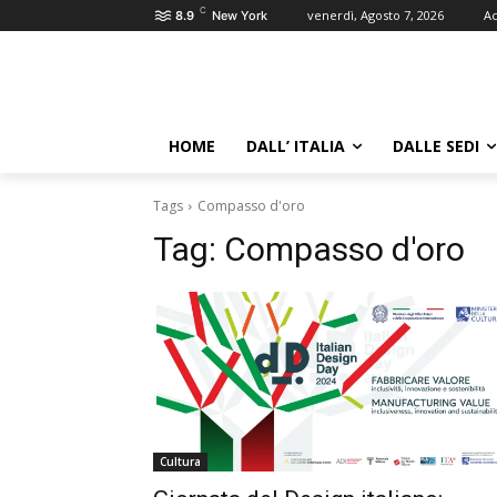
C
venerdì, Agosto 7, 2026
Ac
8.9
New York
HOME
DALL’ ITALIA
DALLE SEDI
Tags
Compasso d'oro
Tag:
Compasso d'oro
Cultura