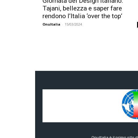
Giornata del Design italiano:
Tajani, bellezza e saper fare
rendono l’Italia ‘over the top’
OnuItalia
-
15/03/2024
OnuItalia è il primo sito 