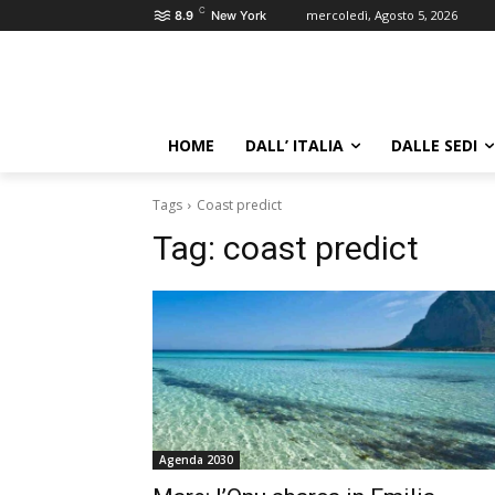
C
mercoledì, Agosto 5, 2026
8.9
New York
HOME
DALL’ ITALIA
DALLE SEDI
Tags
Coast predict
Tag:
coast predict
Agenda 2030