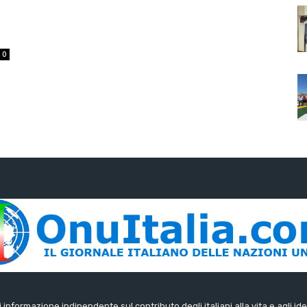
0
di informazione indipendente sul contributo degli italiani alla vita e agli ide