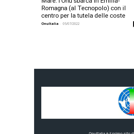
Mare: l’Onu sbarca in Emilia-
Romagna (al Tecnopolo) con il
centro per la tutela delle coste
OnuItalia
-
05/07/2022
OnuItalia è il primo sito 