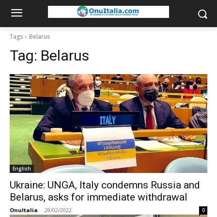
Tags
Belarus
Tag:
Belarus
English
Ukraine: UNGA, Italy condemns Russia and
Belarus, asks for immediate withdrawal
OnuItalia
-
28/02/2022
0