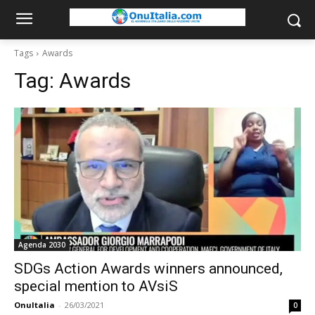
Tags
Awards
Tag:
Awards
Agenda 2030
SDGs Action Awards winners announced,
special mention to AVsiS
OnuItalia
-
26/03/2021
0