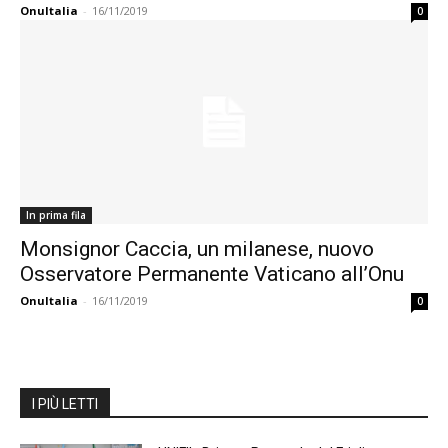
OnuItalia
-
16/11/2019
0
In prima fila
Monsignor Caccia, un milanese, nuovo
Osservatore Permanente Vaticano all’Onu
OnuItalia
-
16/11/2019
0
I PIÙ LETTI