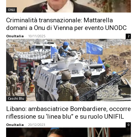
ONU
Criminalità transnazionale: Mattarella
domani a Onu di Vienna per evento UNODC
OnuItalia
-
10/11/2025
2
Caschi Blu
Libano: ambasciatrice Bombardiere, occorre
riflessione su ‘linea blu” e su ruolo UNIFIL
OnuItalia
-
20/12/2023
0