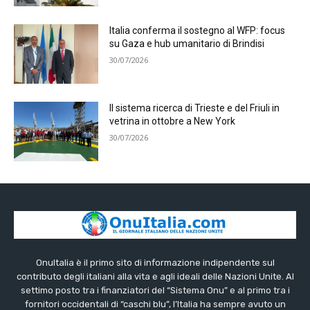
Italia conferma il sostegno al WFP: focus
su Gaza e hub umanitario di Brindisi
30/07/2026
Il sistema ricerca di Trieste e del Friuli in
vetrina in ottobre a New York
30/07/2026
OnuItalia è il primo sito di informazione indipendente sul
contributo degli italiani alla vita e agli ideali delle Nazioni Unite. Al
settimo posto tra i finanziatori del “Sistema Onu” e al primo tra i
fornitori occidentali di “caschi blu”, l’Italia ha sempre avuto un