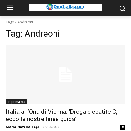
Tags
Andreoni
Tag:
Andreoni
In prima fila
Italia all’Onu di Vienna: ‘Droga e epatite C,
ecco le nostre linee guida’
Maria Novella Topi
-
05/03/2020
0