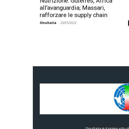
Nutrizione: Guterres, Africa
all’avanguardia; Massari,
rafforzare le supply chain
OnuItalia
-
26/05/2022
OnuItalia è il primo sito 