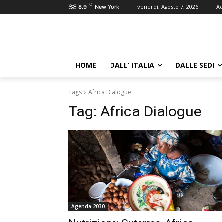
C
venerdì, Agosto 7, 2026
Ac
8.9
New York
HOME
DALL’ ITALIA
DALLE SEDI
Tags
Africa Dialogue
Tag:
Africa Dialogue
Agenda 2030