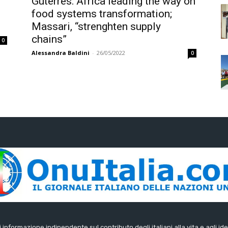
Guterres: Africa leading the way on
food systems transformation;
Massari, “strenghten supply
chains”
0
Alessandra Baldini
-
26/05/2022
0
di informazione indipendente sul contributo degli italiani alla vita e agli ide