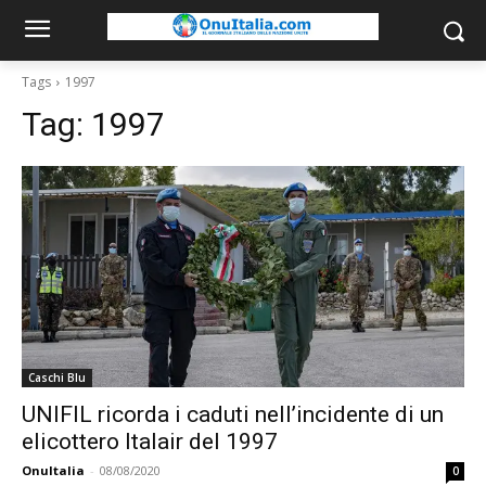
Tags
1997
Tag:
1997
Caschi Blu
UNIFIL ricorda i caduti nell’incidente di un
elicottero Italair del 1997
OnuItalia
-
08/08/2020
0