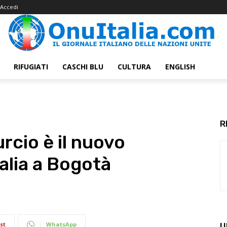
Accedi
RIFUGIATI
CASCHI BLU
CULTURA
ENGLISH
R
rcio è il nuovo
alia a Bogotà
st
WhatsApp
U