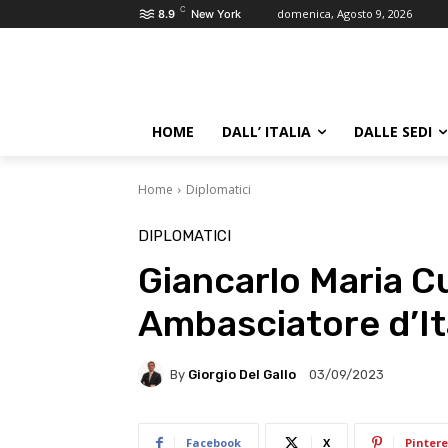
C
domenica, Agosto 9, 2026
8.9
New York
HOME
DALL’ ITALIA
DALLE SEDI
Home
Diplomatici
DIPLOMATICI
Giancarlo Maria Cu
Ambasciatore d’It
By
Giorgio Del Gallo
03/09/2023
Facebook
X
Pintere