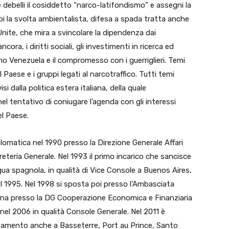
e debelli il cosiddetto “narco-latifondismo” e assegni la
Poi la svolta ambientalista, difesa a spada tratta anche
Unite, che mira a svincolare la dipendenza dai
cora, i diritti sociali, gli investimenti in ricerca ed
cino Venezuela e il compromesso con i guerriglieri. Temi
 Paese e i gruppi legati al narcotraffico. Tutti temi
si dalla politica estera italiana, della quale
el tentativo di coniugare l’agenda con gli interessi
el Paese.
plomatica nel 1990 presso la Direzione Generale Affari
reteria Generale. Nel 1993 il primo incarico che sancisce
gua spagnola, in qualità di Vice Console a Buenos Aires,
 1995. Nel 1998 si sposta poi presso l’Ambasciata
nesina presso la DG Cooperazione Economica e Finanziaria
 nel 2006 in qualità Console Generale. Nel 2011 è
tamento anche a Basseterre, Port au Prince, Santo