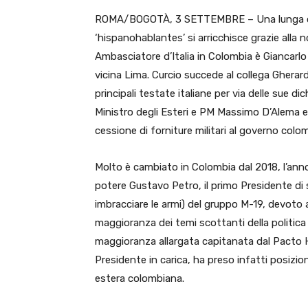
ROMA/BOGOTÀ, 3 SETTEMBRE – Una lunga carr
‘hispanohablantes’ si arricchisce grazie all
Ambasciatore d’Italia in Colombia è Giancarlo
vicina Lima. Curcio succede al collega Gherardo
principali testate italiane per via delle sue d
Ministro degli Esteri e PM Massimo D’Alema e 
cessione di forniture militari al governo colo
Molto è cambiato in Colombia dal 2018, l’anno 
potere Gustavo Petro, il primo Presidente di 
imbracciare le armi) del gruppo M-19, devoto 
maggioranza dei temi scottanti della politica
maggioranza allargata capitanata dal Pacto H
Presidente in carica, ha preso infatti posizioni
estera colombiana.