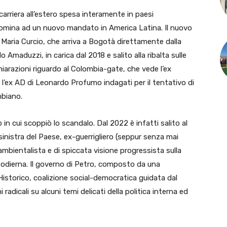
iera all’estero spesa interamente in paesi
a nomina ad un nuovo mandato in America Latina. Il nuovo
 Maria Curcio, che arriva a Bogotà direttamente dalla
 Amaduzzi, in carica dal 2018 e salito alla ribalta sulle
ichiarazioni riguardo al Colombia-gate, che vede l’ex
l’ex AD di Leonardo Profumo indagati per il tentativo di
mbiano.
in cui scoppiò lo scandalo. Dal 2022 è infatti salito al
sinistra del Paese, ex-guerrigliero (seppur senza mai
ambientalista e di spiccata visione progressista sulla
 odierna. Il governo di Petro, composto da una
istorico, coalizione social-democratica guidata dal
 radicali su alcuni temi delicati della politica interna ed