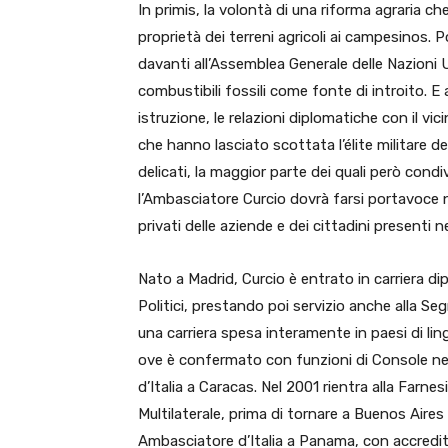
In primis, la volontà di una riforma agraria ch
proprietà dei terreni agricoli ai campesinos. 
davanti all’Assemblea Generale delle Nazioni 
combustibili fossili come fonte di introito. E an
istruzione, le relazioni diplomatiche con il vi
che hanno lasciato scottata l’élite militare del
delicati, la maggior parte dei quali però condivi
l’Ambasciatore Curcio dovrà farsi portavoce n
privati delle aziende e dei cittadini presenti n
Nato a Madrid, Curcio è entrato in carriera di
Politici, prestando poi servizio anche alla Seg
una carriera spesa interamente in paesi di lin
ove è confermato con funzioni di Console nel
d’Italia a Caracas. Nel 2001 rientra alla Far
Multilaterale, prima di tornare a Buenos Aires
Ambasciatore d’Italia a Panama, con accredi