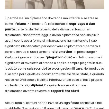
E perché mai un diplomatico dovrebbe mai riferirsi a sé stesso
come “
feluca
”? Il termine fa riferimento al
copricapo a due
punte
parte fin dal Settecento della divisa dei funzionari
diplomatici. Nonostante oggi la divisa diplomatica non sia più in
uso, il copricapo a forma di imbarcazione ha mantenuto il suo
significato identificativo per descrivere i diplomatici di carriera. E
perché invece si usa il termine “
diplomatico
” in primo luogo?
Diploma
è greco antico per “
piegato in due
”, e in latino assume il
significato di tavoletta di bronzo o papiro, sempre piegato in due,
lasciato
come salvacondotto o congedo militare
. Nel medioevo
si allarga poi a qualsiasi documento ufficiale dello Stato, e quando
nasce nel XVII secolo il diritto internazionale esso si basa proprio
sui testi ufficiali, i
diplomi
. Da qui in francese il termine
diplomatico diventa relativo ai
rapporti tra stati
.
Alcuni termini comuni hanno invece un significato particolare nel
cosiddetto ‘Farnesiniano’. È questo il caso del “
marsupio
”, che nel