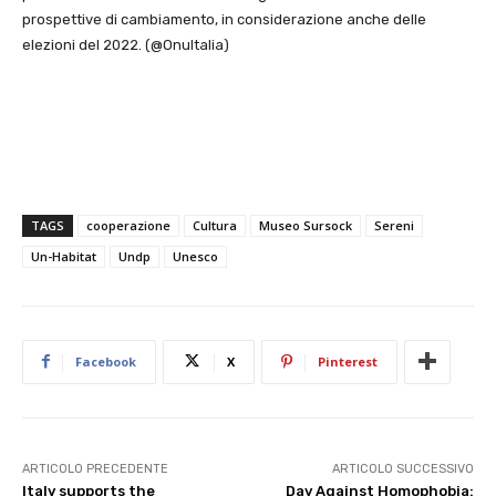
prospettive di cambiamento, in considerazione anche delle
elezioni del 2022. (@OnuItalia)
TAGS
cooperazione
Cultura
Museo Sursock
Sereni
Un-Habitat
Undp
Unesco
Facebook
X
Pinterest
ARTICOLO PRECEDENTE
ARTICOLO SUCCESSIVO
Italy supports the
Day Against Homophobia: