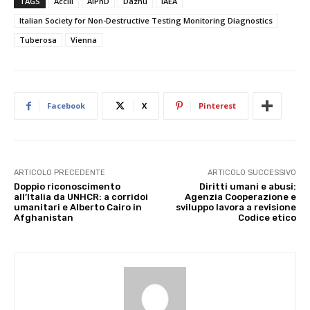
TAGS
Accili
AIPnD
Dazhu
IAEA
Italian Society for Non-Destructive Testing Monitoring Diagnostics
Tuberosa
Vienna
Facebook
X
Pinterest
ARTICOLO PRECEDENTE
ARTICOLO SUCCESSIVO
Doppio riconoscimento
Diritti umani e abusi:
all’Italia da UNHCR: a corridoi
Agenzia Cooperazione e
umanitari e Alberto Cairo in
sviluppo lavora a revisione
Afghanistan
Codice etico