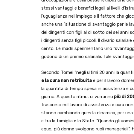
di occupazione e della bassa retribuzione de
stessi vantaggi e benefici legali ai livelli d’is
l’uguaglianza nell’impiego e il fattore che gioc
anche una ”situazione di svantaggio per le lavor
dei dirigenti con figli al di sotto dei sei ann
i dirigenti senza figli piccoli. Il divario salarial
cento. Le madri sperimentano uno ”svantaggio
godono di un premio salariale. Tale svantaggio 
Secondo Tomei ”negli ultimi 20 anni la quan
e la cura non retribuita
e per il lavoro domes
la quantità di tempo spesa in assistenza e cu
giorno. A questo ritmo, ci vorranno
più di 20
trascorso nel lavoro di assistenza e cura non r
stanno cambiando questa dinamica, per una più
e tra la famiglia e lo Stato. ”Quando gli uomin
equo, più donne svolgono ruoli manageriali”, 