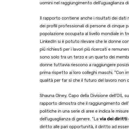
uomini nel raggiungimento dell’uguaglianza d
Il rapporto contiene anche i risultati dei dati 
dei profili professionali di persone di cinque 
popolazione occupata al livello mondiale in tr
LinkedIn si è potuto rilevare che le donne co
più richiesti per i lavori più ricercati e remu
sono solo tra un terzo e un quarto dei memb
donne tuttavia riescono a raggiungere posizio
prima rispetto ai loro colleghi maschi. ”Con 
qualità per far sì che il futuro del lavoro non
Shauna Olney, Capo della Divisione dell’OIL sul
rapporto dimostra che il raggiungimento dell’
politiche in una serie di aree e indica le mis
dell’uguaglianza di genere. ”La
via dei diritti
diritto alle pari opportunità, il diritto ad esse