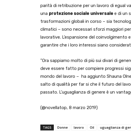
parità di retribuzione per un lavoro di egual v
una
protezione sociale
universale
e di un 
trasformazioni globali in corso – sia tecnol
climatici – sono necessari sforzi maggiori per
lavorative. L’espansione del coinvolgimento e
garantire che i loro interessi siano considerati
”Ora sappiamo molto di più sui divari di gener
deve essere fatto per compiere progressi signi
mondo del lavoro – ha aggiunto Shauna Olne
salto di qualità per far si che il futuro del l
passato. L’uguaglianza di genere è un vantagg
(@novellatop, 8 marzo 2019)
TAGS
Donne
lavoro
Oil
uguaglianza di ge