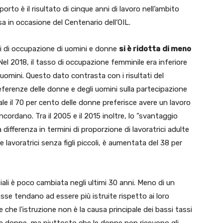
pporto è il risultato di cinque anni di lavoro nell’ambito
sa in occasione del Centenario dell’OIL.
ssi di occupazione di uomini e donne
si è ridotta
di meno
 Nel 2018, il tasso di occupazione femminile era inferiore
 uomini. Questo dato contrasta con i risultati del
eferenze delle donne e degli uomini sulla partecipazione
uale il 70 per cento delle donne preferisce avere un lavoro
cordano. Tra il 2005 e il 2015 inoltre, lo ”svantaggio
differenza in termini di proporzione di lavoratrici adulte
alle lavoratrici senza figli piccoli, è aumentata del 38 per
ziali è poco cambiata negli ultimi 30 anni. Meno di un
se tendano ad essere più istruite rispetto ai loro
 che l’istruzione non è la causa principale dei bassi tassi