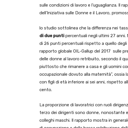
sulle condizioni di lavoro e l’uguaglianza. Il ra
dell’Iniziativa sulle Donne e il Lavoro, promos
lo studio sottolinea che la differenza nei ta
di due punti
percentuali negli ultimi 27 anni.
di 26 punti percentuali rispetto a quello degli
rapporto globale OIL-Gallup del 2017 sulle pr
delle donne al lavoro retribuito, secondo il q
piuttosto che rimanere a casa e gli uomini con
occupazionale dovuto alla maternità”, ossia la 
con figli di età inferiore ai sei anni, rispetto 
cento.
La proporzione di lavoratrici con ruoli dirigen
terzo dei dirigenti sono donne, nonostante es
colleghi maschi. Il rapporto mostra in generale