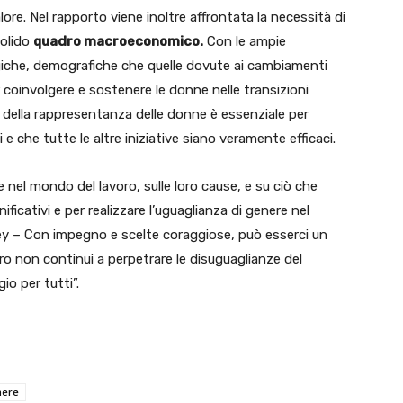
alore. Nel rapporto viene inoltre affrontata la necessità di
solido
quadro macroeconomico.
Con le ampie
ogiche, demografiche che quelle dovute ai cambiamenti
 coinvolgere e sostenere le donne nelle transizioni
 della rappresentanza delle donne è essenziale per
 e che tutte le altre iniziative siano veramente efficaci.
e nel mondo del lavoro, sulle loro cause, e su ciò che
ficativi e per realizzare l’uguaglianza di genere nel
y – Con impegno e scelte coraggiose, può esserci un
avoro non continui a perpetrare le disuguaglianze del
io per tutti”.
nere