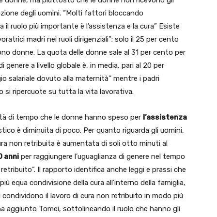
lle donne, ma piuttosto che le donne non ricevono gli
truzione degli uomini. ”Molti fattori bloccando
a il ruolo più importante è l’assistenza e la cura” Esiste
atrici madri nei ruoli dirigenziali”: solo il 25 per cento
i sono donne. La quota delle donne sale al 31 per cento per
e di genere a livello globale è, in media, pari al 20 per
 salariale dovuto alla maternità” mentre i padri
si ripercuote su tutta la vita lavorativa.
tità di tempo che le donne hanno speso per
l’assistenza
tico è diminuita di poco. Per quanto riguarda gli uomini,
ra non retribuita è aumentata di soli otto minuti al
0 anni
per raggiungere l’uguaglianza di genere nel tempo
etribuito”. Il rapporto identifica anche leggi e prassi che
 equa condivisione della cura all’interno della famiglia,
i condividono il lavoro di cura non retribuito in modo più
ha aggiunto Tomei, sottolineando il ruolo che hanno gli