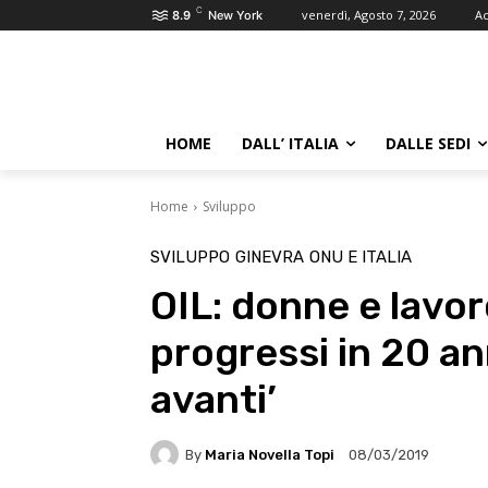
C
venerdì, Agosto 7, 2026
Ac
8.9
New York
HOME
DALL’ ITALIA
DALLE SEDI
Home
Sviluppo
SVILUPPO
GINEVRA
ONU E ITALIA
OIL: donne e lavor
progressi in 20 an
avanti’
By
Maria Novella Topi
08/03/2019