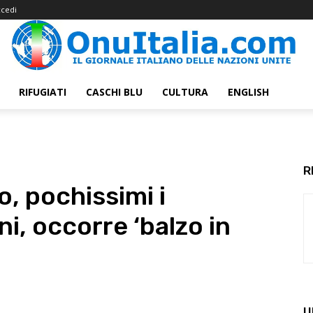
cedi
RIFUGIATI
CASCHI BLU
CULTURA
ENGLISH
R
o, pochissimi i
ni, occorre ‘balzo in
U