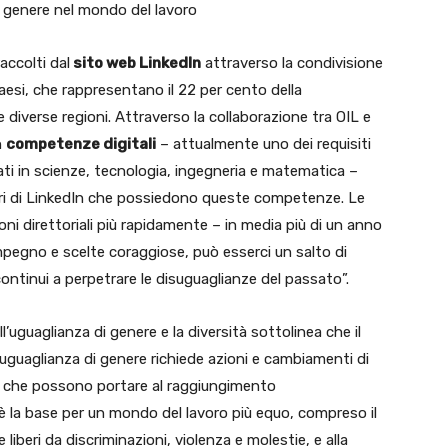
i genere nel mondo del lavoro
raccolti dal
sito web LinkedIn
attraverso la condivisione
paesi, che rappresentano il 22 per cento della
e diverse regioni. Attraverso la collaborazione tra OIL e
n
competenze digitali
– attualmente uno dei requisiti
nerati in scienze, tecnologia, ingegneria e matematica –
ri di LinkedIn che possiedono queste competenze. Le
ni direttoriali più rapidamente – in media più di un anno
impegno e scelte coraggiose, può esserci un salto di
 continui a perpetrare le disuguaglianze del passato”.
l’uguaglianza di genere e la diversità sottolinea che il
uguaglianza di genere richiede azioni e cambiamenti di
ure che possono portare al raggiungimento
è la base per un mondo del lavoro più equo, compreso il
re liberi da discriminazioni, violenza e molestie, e alla